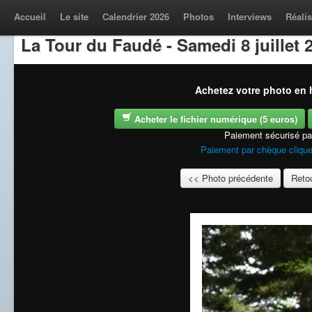
Accueil
Le site
Calendrier 2026
Photos
Interviews
Réalis
La Tour du Faudé - Samedi 8 juillet 
Achetez votre photo en h
Acheter le fichier numérique (5 euros)
Paiement sécurisé p
Paiement par chèque clique
<< Photo précédente
Retou