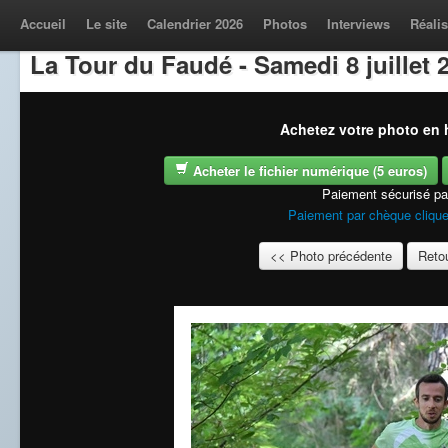
Accueil
Le site
Calendrier 2026
Photos
Interviews
Réalis
La Tour du Faudé - Samedi 8 juillet 
Achetez votre photo en h
Acheter le fichier numérique (5 euros)
Paiement sécurisé p
Paiement par chèque clique
<< Photo précédente
Retou