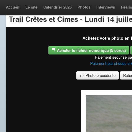
Accueil
Le site
Calendrier 2026
Photos
Interviews
Réalis
Trail Crêtes et Cimes - Lundi 14 juill
Achetez votre photo en h
Acheter le fichier numérique (5 euros)
Paiement sécurisé p
Paiement par chèque cli
<< Photo précédente
Retou