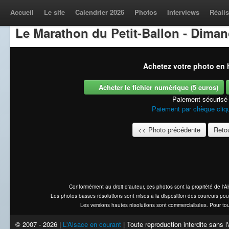
Accueil
Le site
Calendrier 2026
Photos
Interviews
Réalis
Le Marathon du Petit-Ballon - Dima
Achetez votre photo en h
Acheter le fichier numérique (5 euros)
Paiement sécurisé
Paiement par chèque cliqu
<< Photo précédente
Retou
Conformément au droit d'auteur, ces photos sont la propriété de l'
Les photos basses résolutions sont mises à la disposition des coureurs pou
Les versions hautes résolutions sont commercialisées. Pour tou
© 2007 - 2026 |
L'Alsace en courant
| Toute reproduction interdite sans 