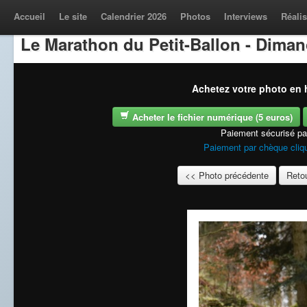
Accueil
Le site
Calendrier 2026
Photos
Interviews
Réalis
Le Marathon du Petit-Ballon - Dima
Achetez votre photo en h
Acheter le fichier numérique (5 euros)
Paiement sécurisé p
Paiement par chèque cliqu
<< Photo précédente
Retou