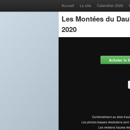
Accueil
Le site
Calendrier 2026
Les Montées du Dau
2020
Acheter le 
Conformément au droit d'aut
Les photos basses résolutions sont 
Les versions hautes rés