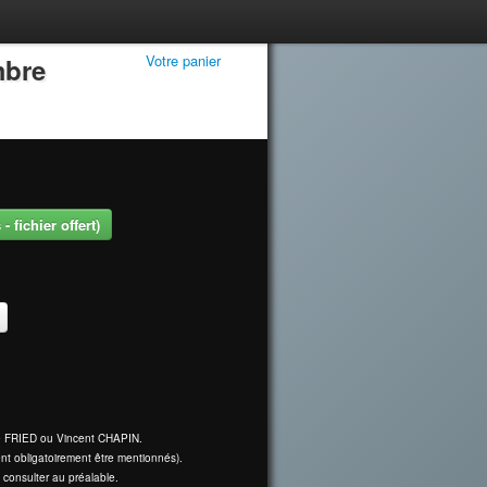
Votre panier
mbre
 fichier offert)
ine FRIED ou Vincent CHAPIN.
nt obligatoirement être mentionnés).
 consulter au préalable.