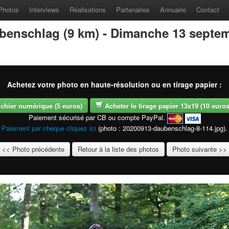
Photos
Interviews
Réalisations
Partenaires
Annuaire
Contact
benschlag (9 km) - Dimanche 13 septe
Achetez votre photo en haute-résolution ou en tirage papier :
fichier numérique (5 euros)
Acheter le tirage papier 13x19 (10 euros -
Paiement sécurisé par CB ou compte PayPal.
Paiement par chèque cliquez ici
(photo : 20200913-daubenschlag-8-114.jpg).
<< Photo précédente
Retour à la liste des photos
Photo suivante >>