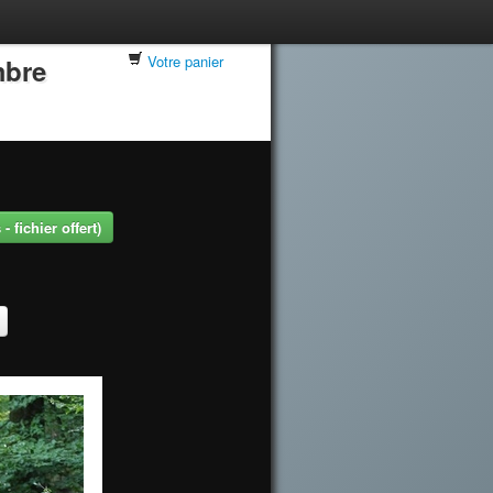
Votre panier
mbre
 fichier offert)