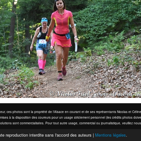
eur, ces photos sont la propriété de l'Alsace en courant et de ses représentants Nicolas et Cél
mises à la disposition des coureurs pour un usage strictement personnel (les crédits photos doive
olutions sont commercialisées. Pour tout autre usage, commercial ou journalistique, veuillez nous
te reproduction interdite sans l'accord des auteurs |
Mentions légales
.