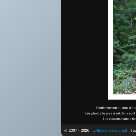
Conformément au droit d'aut
Les photos basses résolutions sont 
Les versions hautes rés
© 2007 - 2026 |
L'Alsace en courant
| Tou