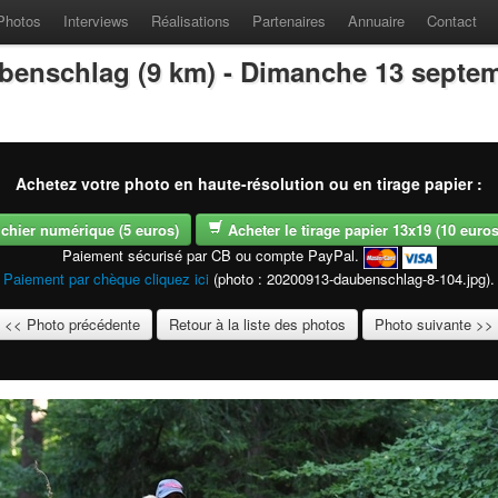
Photos
Interviews
Réalisations
Partenaires
Annuaire
Contact
benschlag (9 km) - Dimanche 13 septe
Achetez votre photo en haute-résolution ou en tirage papier :
fichier numérique (5 euros)
Acheter le tirage papier 13x19 (10 euros -
Paiement sécurisé par CB ou compte PayPal.
Paiement par chèque cliquez ici
(photo : 20200913-daubenschlag-8-104.jpg).
<< Photo précédente
Retour à la liste des photos
Photo suivante >>