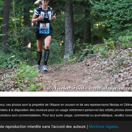
eur, ces photos sont la propriété de l'Alsace en courant et de ses représentants Nicolas et Cél
mises à la disposition des coureurs pour un usage strictement personnel (les crédits photos doive
olutions sont commercialisées. Pour tout autre usage, commercial ou journalistique, veuillez nous
te reproduction interdite sans l'accord des auteurs |
Mentions légales
.