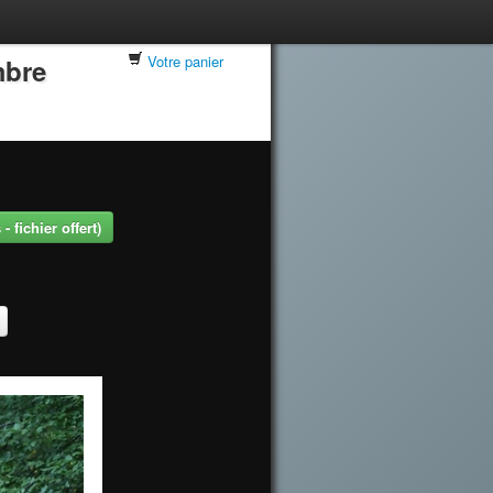
Votre panier
mbre
 fichier offert)