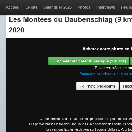
Accueil
Le site
Calendrier 2026
Photos
Interviews
Réalis
Les Montées du Daubenschlag (9 km
2020
Achetez votre photo en h
Acheter le fichier numérique (5 euros)
Paiement sécurisé p
Paiement par chèque cliquez i
<< Photo précédente
Retou
Conformément au droit d'auteur, ces photos sont la propriété de l'
Les photos basses résolutions sont mises à la disposition des coureurs pou
Les versions hautes résolutions sont commercialisées. Pour tou