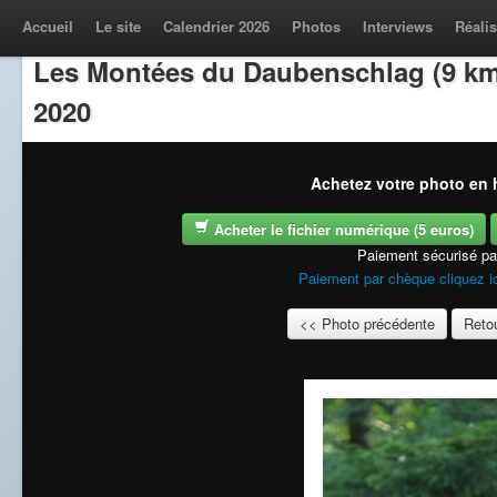
Accueil
Le site
Calendrier 2026
Photos
Interviews
Réalis
Les Montées du Daubenschlag (9 km
2020
Achetez votre photo en h
Acheter le fichier numérique (5 euros)
Paiement sécurisé p
Paiement par chèque cliquez i
<< Photo précédente
Retou