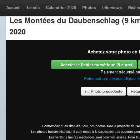
Accueil
Le site
Calendrier 2026
Photos
Interviews
Réalis
Les Montées du Daubenschlag (9 km
2020
Achetez votre photo en h
Acheter le fichier numérique (5 euros)
Paiement sécurisé p
Paiement par chèque cliquez i
<< Photo précédente
Retou
Conformément au droit d'auteur, ces photos sont la propriété de l'
Les photos basses résolutions sont mises à la disposition des coureurs pou
Les versions hautes résolutions sont commercialisées. Pour tou