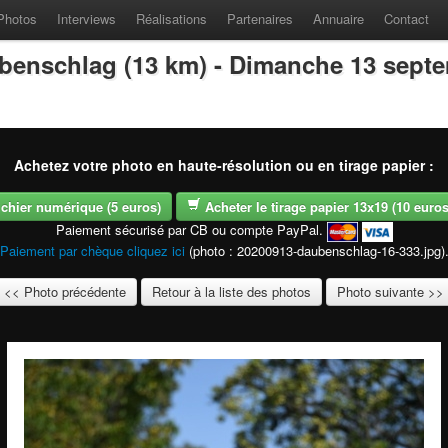
Photos
Interviews
Réalisations
Partenaires
Annuaire
Contact
benschlag (13 km) - Dimanche 13 sept
Achetez votre photo en haute-résolution ou en tirage papier :
fichier numérique (5 euros)
Acheter le tirage papier 13x19 (10 euros -
Paiement sécurisé par CB ou compte PayPal.
Paiement par chèque cliquez ici
(photo : 20200913-daubenschlag-16-333.jpg)
<< Photo précédente
Retour à la liste des photos
Photo suivante >>