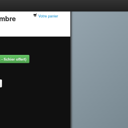
Votre panier
embre
 fichier offert)
.