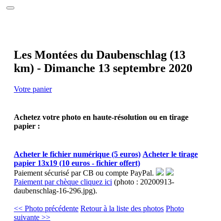
Accueil
Le site
Calendrier 2026
Photos
Interviews
Les Montées du Daubenschlag (13
Réalisations
km) - Dimanche 13 septembre 2020
Partenaires
Annuaire
Contact
Votre panier
Achetez votre photo en haute-résolution ou en tirage
papier :
Acheter le fichier numérique (5 euros)
Acheter le tirage
papier 13x19 (10 euros - fichier offert)
Paiement sécurisé par CB ou compte PayPal.
Paiement par chèque cliquez ici
(photo : 20200913-
daubenschlag-16-296.jpg).
<< Photo précédente
Retour à la liste des photos
Photo
suivante >>