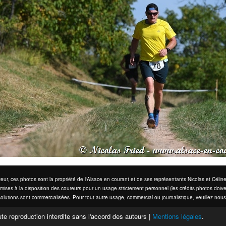
eur, ces photos sont la propriété de l'Alsace en courant et de ses représentants Nicolas et Cél
mises à la disposition des coureurs pour un usage strictement personnel (les crédits photos doive
olutions sont commercialisées. Pour tout autre usage, commercial ou journalistique, veuillez nous
te reproduction interdite sans l'accord des auteurs |
Mentions légales
.