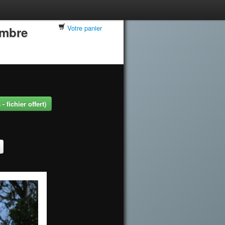
Votre panier
embre
 fichier offert)
.