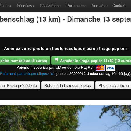
Photos
Interviews
Réalisations
Partenaires
Annuaire
Contact
benschlag (13 km) - Dimanche 13 sept
Achetez votre photo en haute-résolution ou en tirage papier :
fichier numérique (5 euros)
Acheter le tirage papier 13x19 (10 euros -
Paiement sécurisé par CB ou compte PayPal.
Paiement par chèque cliquez ici
(photo : 20200913-daubenschlag-16-169.jpg)
<< Photo précédente
Retour à la liste des photos
Photo suivante >>