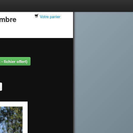
Votre panier
embre
 fichier offert)
.