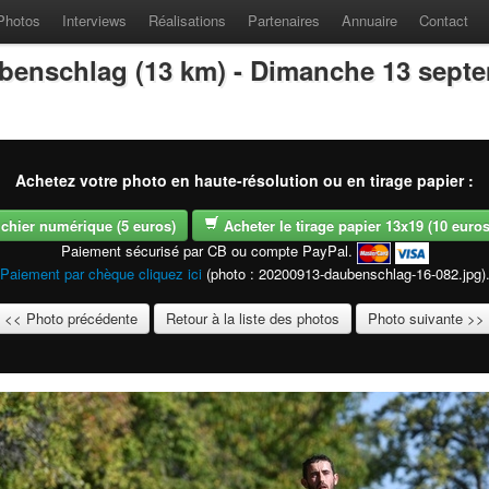
Photos
Interviews
Réalisations
Partenaires
Annuaire
Contact
benschlag (13 km) - Dimanche 13 sept
Achetez votre photo en haute-résolution ou en tirage papier :
fichier numérique (5 euros)
Acheter le tirage papier 13x19 (10 euros -
Paiement sécurisé par CB ou compte PayPal.
Paiement par chèque cliquez ici
(photo : 20200913-daubenschlag-16-082.jpg)
<< Photo précédente
Retour à la liste des photos
Photo suivante >>