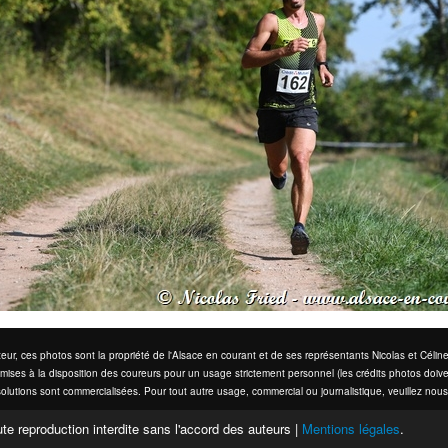
eur, ces photos sont la propriété de l'Alsace en courant et de ses représentants Nicolas et Cél
mises à la disposition des coureurs pour un usage strictement personnel (les crédits photos doive
olutions sont commercialisées. Pour tout autre usage, commercial ou journalistique, veuillez nous
te reproduction interdite sans l'accord des auteurs |
Mentions légales
.