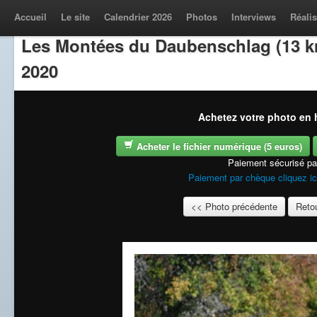
Accueil
Le site
Calendrier 2026
Photos
Interviews
Réalis
Les Montées du Daubenschlag (13 k
2020
Achetez votre photo en h
Acheter le fichier numérique (5 euros)
Paiement sécurisé p
Paiement par chèque cliquez ic
<< Photo précédente
Retou