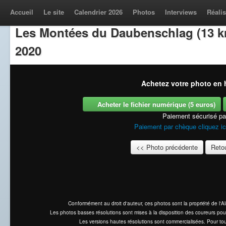
Accueil
Le site
Calendrier 2026
Photos
Interviews
Réalis
Les Montées du Daubenschlag (13 k
2020
Achetez votre photo en h
Acheter le fichier numérique (5 euros)
Paiement sécurisé p
Paiement par chèque cliquez ic
<< Photo précédente
Retou
Conformément au droit d'auteur, ces photos sont la propriété de l'
Les photos basses résolutions sont mises à la disposition des coureurs pou
Les versions hautes résolutions sont commercialisées. Pour tou