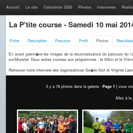
Accueil
Le site
Calendrier 2026
Photos
Interviews
Réalis
La P'tite course - Samedi 10 mai 201
Fiche
Description
Parcours
Profil
Photos
Resultats
En avant premi�re les images de la reconnaissance du parcours du 1
sur-Munster. Deux autres courses aux programmes : le 52km et le 31km
Retrouver notre interview des organisatrices Ga�le Giot et Virginie La
Il y a 78 photos dans la galerie -
Page 1
[ vous vis
Allez à la