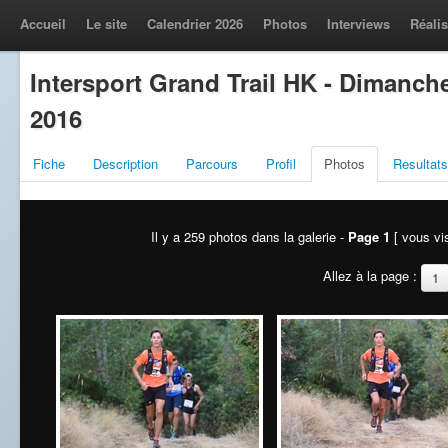
Accueil
Le site
Calendrier 2026
Photos
Interviews
Réalis
Intersport Grand Trail HK - Dimanch
2016
Fiche
Description
Parcours
Profil
Photos
Resultats
Il y a 259 photos dans la galerie -
Page 1
[ vous vis
Allez à la page :
1