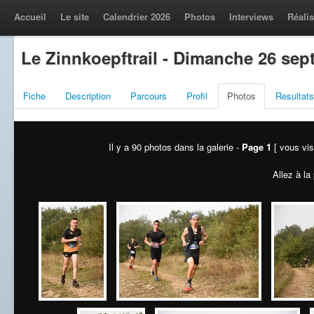
Accueil
Le site
Calendrier 2026
Photos
Interviews
Réalis
Le Zinnkoepftrail - Dimanche 26 se
Fiche
Description
Parcours
Profil
Photos
Resultats
Il y a 90 photos dans la galerie -
Page 1
[ vous vis
Allez à la