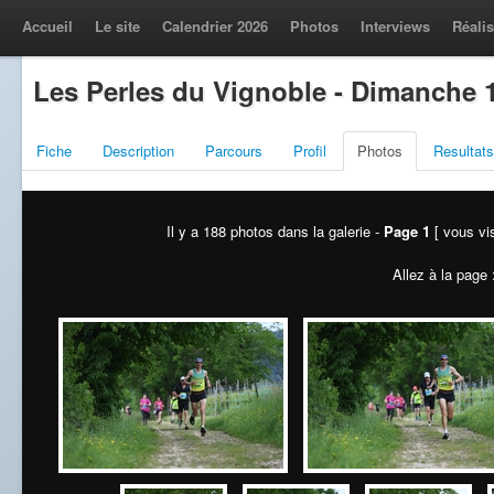
Accueil
Le site
Calendrier 2026
Photos
Interviews
Réalis
Les Perles du Vignoble - Dimanche 
Fiche
Description
Parcours
Profil
Photos
Resultats
Il y a 188 photos dans la galerie -
Page 1
[ vous vis
Allez à la page