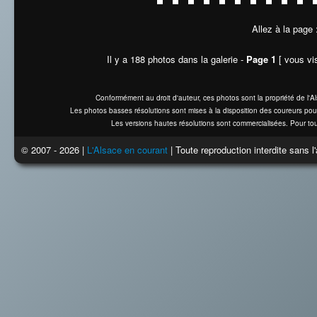
Allez à la page
Il y a 188 photos dans la galerie -
Page 1
[ vous vis
Conformément au droit d'auteur, ces photos sont la propriété de l'
Les photos basses résolutions sont mises à la disposition des coureurs pou
Les versions hautes résolutions sont commercialisées. Pour tou
© 2007 - 2026 |
L'Alsace en courant
| Toute reproduction interdite sans 