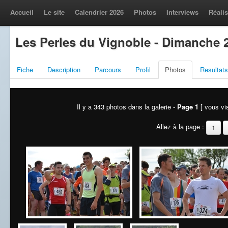
Accueil
Le site
Calendrier 2026
Photos
Interviews
Réalis
Les Perles du Vignoble - Dimanche 2
Fiche
Description
Parcours
Profil
Photos
Resultats
Il y a 343 photos dans la galerie -
Page 1
[ vous vis
Allez à la page :
1