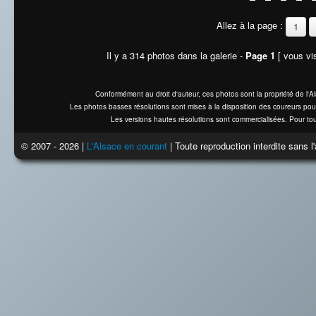
Allez à la page :
1
Il y a 314 photos dans la galerie -
Page 1
[ vous vis
Conformément au droit d'auteur, ces photos sont la propriété de l'
Les photos basses résolutions sont mises à la disposition des coureurs pou
Les versions hautes résolutions sont commercialisées. Pour tou
© 2007 - 2026 |
L'Alsace en courant
| Toute reproduction interdite sans 