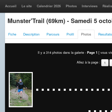
Accueil
Le site
Calendrier 2026
Photos
Interviews
Réalis
Munster'Trail (69km) - Samedi 5 oct
Fiche
Description
Parcours
Profil
Photos
Resultats
Il y a 314 photos dans la galerie -
Page 1
[ vous vis
Allez à la page :
1