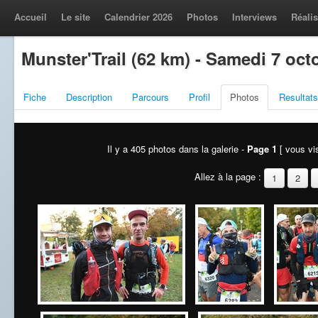
Accueil
Le site
Calendrier 2026
Photos
Interviews
Réalis
Munster'Trail (62 km) - Samedi 7 oct
Fiche
Description
Parcours
Profil
Photos
Resultats
Il y a 405 photos dans la galerie -
Page 1
[ vous vis
Allez à la page :
1
2