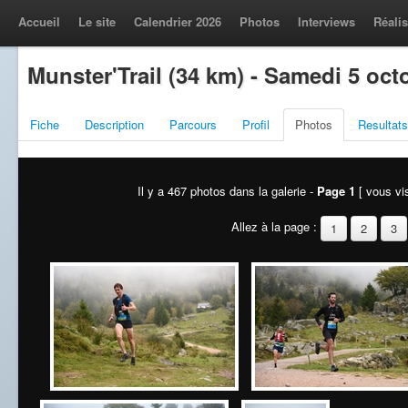
Accueil
Le site
Calendrier 2026
Photos
Interviews
Réalis
Munster'Trail (34 km) - Samedi 5 oct
Fiche
Description
Parcours
Profil
Photos
Resultats
Il y a 467 photos dans la galerie -
Page 1
[ vous vis
Allez à la page :
1
2
3