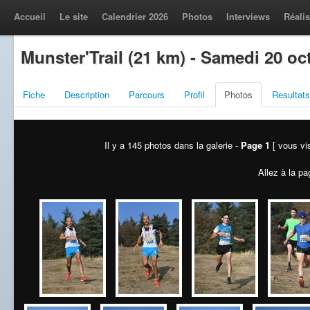
Accueil
Le site
Calendrier 2026
Photos
Interviews
Réalis
Munster'Trail (21 km) - Samedi 20 oc
Fiche
Description
Parcours
Profil
Photos
Resultats
Il y a 145 photos dans la galerie -
Page 1
[ vous vis
Allez à la pa