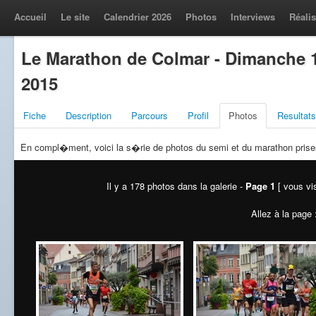
Accueil
Le site
Calendrier 2026
Photos
Interviews
Réalis
Le Marathon de Colmar - Dimanche 
2015
Fiche
Description
Parcours
Profil
Photos
Resultats
En compl�ment, voici la s�rie de photos du semi et du marathon prises
Il y a 178 photos dans la galerie -
Page 1
[ vous vis
Allez à la page