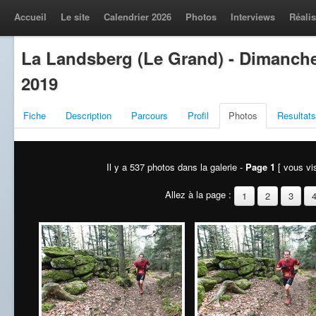
Accueil
Le site
Calendrier 2026
Photos
Interviews
Réalis
La Landsberg (Le Grand) - Dimanch
2019
Fiche
Description
Parcours
Profil
Photos
Resultats
Il y a 537 photos dans la galerie -
Page 1
[ vous vis
Allez à la page :
1
2
3