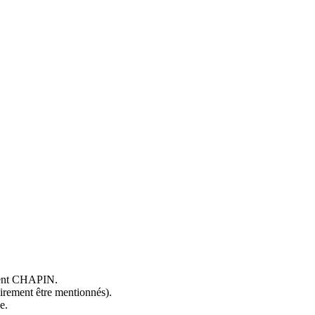
ncent CHAPIN.
oirement être mentionnés).
e.