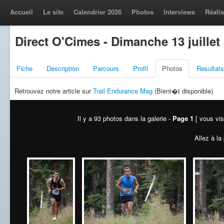
Accueil
Le site
Calendrier 2026
Photos
Interviews
Réalis
Direct O'Cimes - Dimanche 13 juillet
Fiche
Description
Parcours
Profil
Photos
Resultats
Retrouvez notre article sur
Trail Endurance Mag
(Bient�t disponible)
Il y a 93 photos dans la galerie -
Page 1
[ vous vis
Allez à la