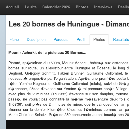
Accueil
Le site
Calendrier 2026
Photos
Interviews
Réalis
Les 20 bornes de Huningue - Diman
Fiche
Description
Parcours
Profil
Photos
Resultats
Mounir Acherki, de la piste aux 20 Bornes...
Pistard, sp�cialiste du 1500m, Mounir Acherki, habitu� aux distances 
bornes sur route, un aller-retour entre Huningue et Rosenau le long
Beghoul, Gr�gory Schmitt, Fabien Brunner, Guillaume Collombet, le
nouveaut� propos�e par l'organisation. Apr�s une premi�re petite 
t�te, Yemine Beghoul et Guillaume Collombet (relais), suivi de Gr�g
s'�chappe, 25sec d'avance sur Yemine � mi-parcours apr�s Village-Ne
avec plus de 2 minutes (1h06'22'') d'avance sur son dauphin, Yemine 
pass�, ne voulait pas connaitre la m�me m�saventure deux fois de 
1h08'36'', soit pr�s de 2 minutes de mieux que le vainqueur de l'an
Brunner sur le dernier kilom�tre. Chez les f�minines comme l'an pa
Marie-Christine Schatz. Pr�s de 350 concurrents auront boucl� ses 20 