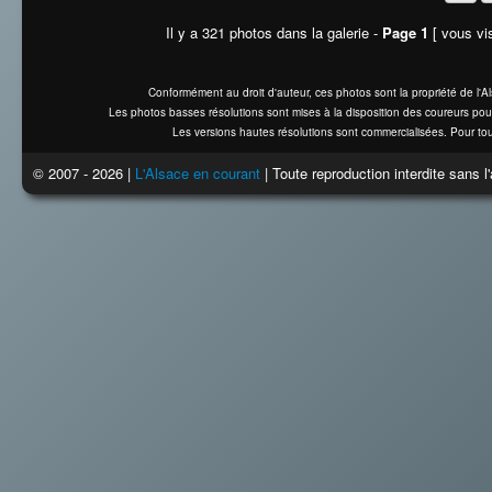
Il y a 321 photos dans la galerie -
Page 1
[ vous vis
Conformément au droit d'auteur, ces photos sont la propriété de l'
Les photos basses résolutions sont mises à la disposition des coureurs pou
Les versions hautes résolutions sont commercialisées. Pour tou
© 2007 - 2026 |
L'Alsace en courant
| Toute reproduction interdite sans 