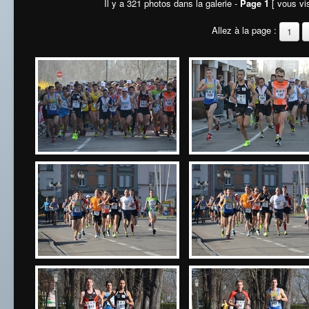
Il y a 321 photos dans la galerie -
Page 1
[ vous vis
Allez à la page :
1