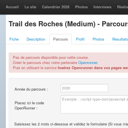
Accueil
Le site
Calendrier 2026
Photos
Interviews
Réalis
Trail des Roches (Medium) - Parcour
Fiche
Description
Parcours
Profil
Photos
Resultats
Pas de parcours disponible pour cette course.
Créer le parcours chez notre partenaire
Openrunner
.
Puis en utilisant le service
Insérez Openrunner dans vos pages w
Année du parcours :
Placez ici le code
OpenRunner :
Saisissez les 2 mots ci-dessous et validez le formulaire (Si vous n'ar