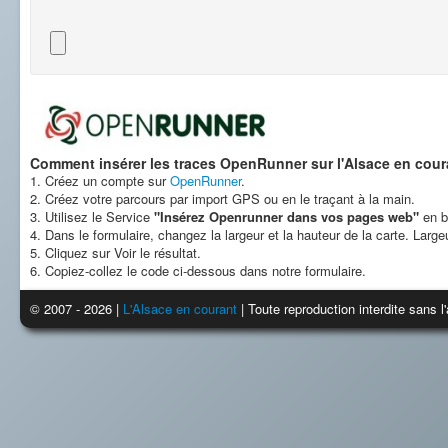
Comment insérer les traces OpenRunner sur l'Alsace en cour
1. Créez un compte sur
OpenRunner
.
2. Créez votre parcours par import GPS ou en le traçant à la main.
3. Utilisez le Service
"Insérez Openrunner dans vos pages web"
en b
4. Dans le formulaire, changez la largeur et la hauteur de la carte. Larg
5. Cliquez sur Voir le résultat.
6. Copiez-collez le code ci-dessous dans notre formulaire.
© 2007 - 2026 |
L'Alsace en courant
| Toute reproduction interdite sans 