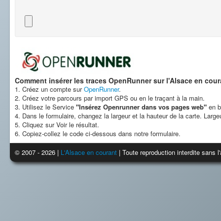
Comment insérer les traces OpenRunner sur l'Alsace en cour
1. Créez un compte sur
OpenRunner
.
2. Créez votre parcours par import GPS ou en le traçant à la main.
3. Utilisez le Service
"Insérez Openrunner dans vos pages web"
en b
4. Dans le formulaire, changez la largeur et la hauteur de la carte. Larg
5. Cliquez sur Voir le résultat.
6. Copiez-collez le code ci-dessous dans notre formulaire.
© 2007 - 2026 |
L'Alsace en courant
| Toute reproduction interdite sans 