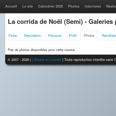
Accueil
Le site
Calendrier 2026
Photos
Interviews
Réalis
La corrida de Noël (Semi) - Galeries
Fiche
Description
Parcours
Profil
Photos
Resultats
Pas de photos disponibles pour cette course.
© 2007 - 2026 |
L'Alsace en courant
| Toute reproduction interdite sans 