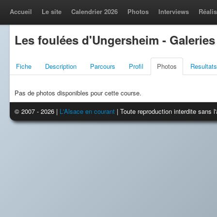
Accueil
Le site
Calendrier 2026
Photos
Interviews
Réalis
Les foulées d'Ungersheim - Galerie
Fiche
Description
Parcours
Profil
Photos
Resultats
Pas de photos disponibles pour cette course.
© 2007 - 2026 |
L'Alsace en courant
| Toute reproduction interdite sans 