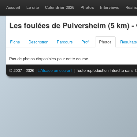
Accueil
Le site
Calendrier 2026
Photos
Interviews
Réalis
Les foulées de Pulversheim (5 km) -
Fiche
Description
Parcours
Profil
Photos
Resultats
Pas de photos disponibles pour cette course.
© 2007 - 2026 |
L'Alsace en courant
| Toute reproduction interdite sans 