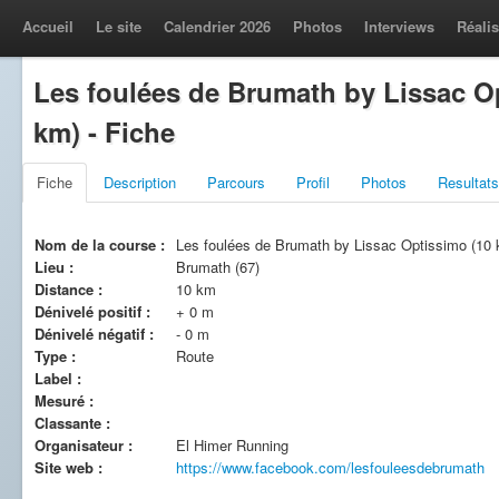
Accueil
Le site
Calendrier 2026
Photos
Interviews
Réalis
Les foulées de Brumath by Lissac O
km) - Fiche
Fiche
Description
Parcours
Profil
Photos
Resultats
Nom de la course :
Les foulées de Brumath by Lissac Optissimo (10
Lieu :
Brumath (67)
Distance :
10 km
Dénivelé positif :
+ 0 m
Dénivelé négatif :
- 0 m
Type :
Route
Label :
Mesuré :
Classante :
Organisateur :
El Himer Running
Site web :
https://www.facebook.com/lesfouleesdebrumath