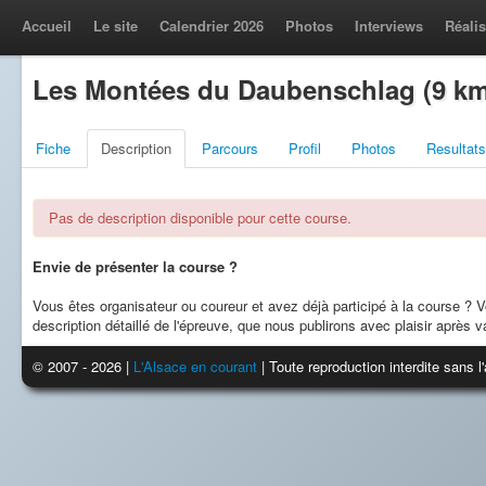
Accueil
Le site
Calendrier 2026
Photos
Interviews
Réalis
Les Montées du Daubenschlag (9 km)
Fiche
Description
Parcours
Profil
Photos
Resultats
Pas de description disponible pour cette course.
Envie de présenter la course ?
Vous êtes organisateur ou coureur et avez déjà participé à la course ?
description détaillé de l'épreuve, que nous publirons avec plaisir après va
© 2007 - 2026 |
L'Alsace en courant
| Toute reproduction interdite sans 