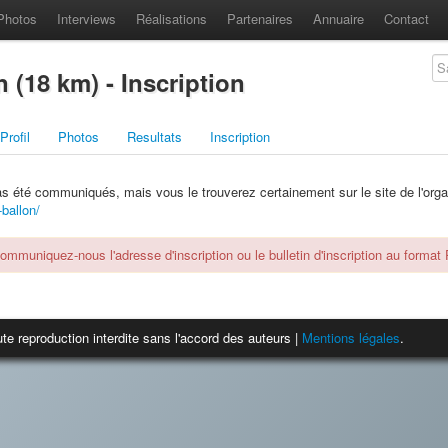
Photos
Interviews
Réalisations
Partenaires
Annuaire
Contact
 (18 km) - Inscription
Profil
Photos
Resultats
Inscription
pas été communiqués, mais vous le trouverez certainement sur le site de l'orga
-ballon/
communiquez-nous l'adresse d'inscription ou le bulletin d'inscription au format
te reproduction interdite sans l'accord des auteurs |
Mentions légales
.