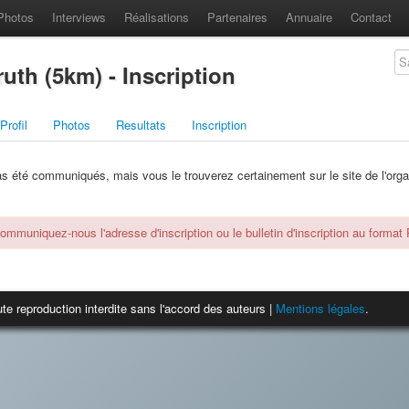
Photos
Interviews
Réalisations
Partenaires
Annuaire
Contact
uth (5km) - Inscription
Profil
Photos
Resultats
Inscription
pas été communiqués, mais vous le trouverez certainement sur le site de l'orga
communiquez-nous l'adresse d'inscription ou le bulletin d'inscription au format
te reproduction interdite sans l'accord des auteurs |
Mentions légales
.