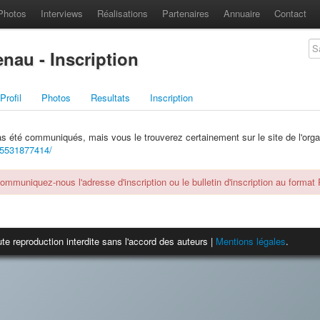
Photos
Interviews
Réalisations
Partenaires
Annuaire
Contact
nau - Inscription
Profil
Photos
Resultats
Inscription
pas été communiqués, mais vous le trouverez certainement sur le site de l'orga
25531877414/
communiquez-nous l'adresse d'inscription ou le bulletin d'inscription au format
te reproduction interdite sans l'accord des auteurs |
Mentions légales
.