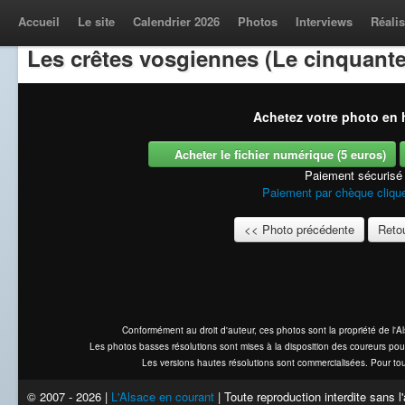
Accueil
Le site
Calendrier 2026
Photos
Interviews
Réalis
Les crêtes vosgiennes (Le cinquante
Achetez votre photo en h
Acheter le fichier numérique (5 euros)
Paiement sécurisé
Paiement par chèque clique
<< Photo précédente
Retou
Conformément au droit d'auteur, ces photos sont la propriété de l'
Les photos basses résolutions sont mises à la disposition des coureurs pou
Les versions hautes résolutions sont commercialisées. Pour tou
© 2007 - 2026 |
L'Alsace en courant
| Toute reproduction interdite sans 