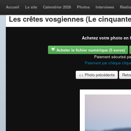
Accueil
Le site
Calendrier 2026
Photos
Interviews
Réalis
Les crêtes vosgiennes (Le cinquante
Achetez votre photo en h
Acheter le fichier numérique (5 euros)
Paiement sécurisé p
Paiement par chèque clique
<< Photo précédente
Retou