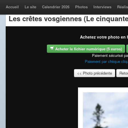
Accueil
Le site
Calendrier 2026
Photos
Interviews
Réalis
Les crêtes vosgiennes (Le cinquante
Achetez votre photo en h
Acheter le fichier numérique (5 euros)
Paiement sécurisé p
Paiement par chèque cliqu
<< Photo précédente
Retou