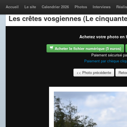
Accueil
Le site
Calendrier 2026
Photos
Interviews
Réalis
Les crêtes vosgiennes (Le cinquante
Achetez votre photo en h
Acheter le fichier numérique (5 euros)
Paiement sécurisé p
Paiement par chèque cliqu
<< Photo précédente
Retou