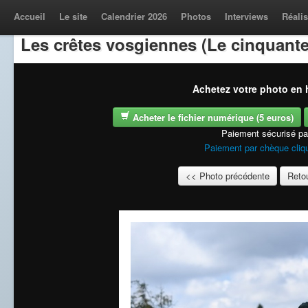
Accueil
Le site
Calendrier 2026
Photos
Interviews
Réalis
Les crêtes vosgiennes (Le cinquante
Achetez votre photo en h
Acheter le fichier numérique (5 euros)
Paiement sécurisé p
Paiement par chèque cliqu
<< Photo précédente
Retou