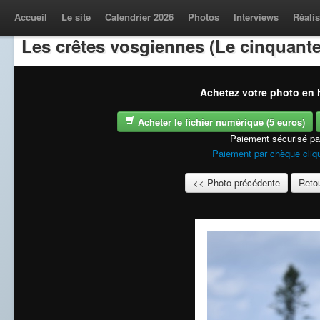
Accueil
Le site
Calendrier 2026
Photos
Interviews
Réalis
Les crêtes vosgiennes (Le cinquante
Achetez votre photo en h
Acheter le fichier numérique (5 euros)
Paiement sécurisé p
Paiement par chèque cliqu
<< Photo précédente
Retou