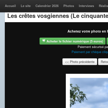
Accueil
Le site
Calendrier 2026
Photos
Interviews
Réalis
Les crêtes vosgiennes (Le cinquante
Achetez votre photo en h
Acheter le fichier numérique (5 euros)
Paiement sécurisé p
Paiement par chèque cliqu
<< Photo précédente
Retou