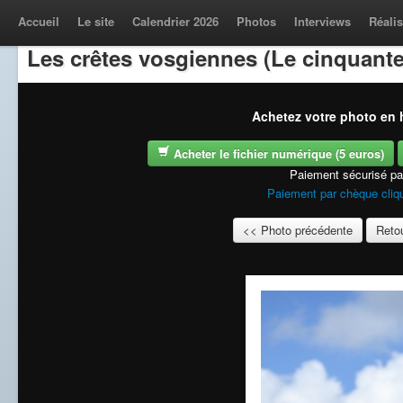
Accueil
Le site
Calendrier 2026
Photos
Interviews
Réalis
Les crêtes vosgiennes (Le cinquante
Achetez votre photo en h
Acheter le fichier numérique (5 euros)
Paiement sécurisé p
Paiement par chèque cliqu
<< Photo précédente
Retou