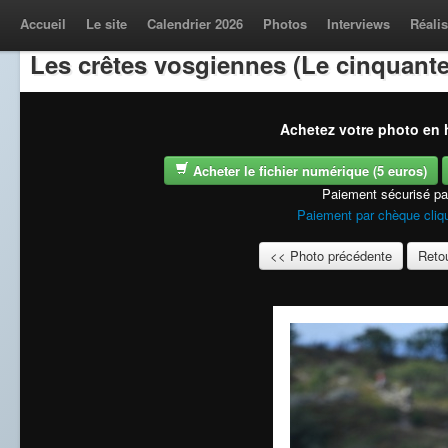
Accueil
Le site
Calendrier 2026
Photos
Interviews
Réalis
Les crêtes vosgiennes (Le cinquante
Achetez votre photo en h
Acheter le fichier numérique (5 euros)
Paiement sécurisé p
Paiement par chèque cliqu
<< Photo précédente
Retou